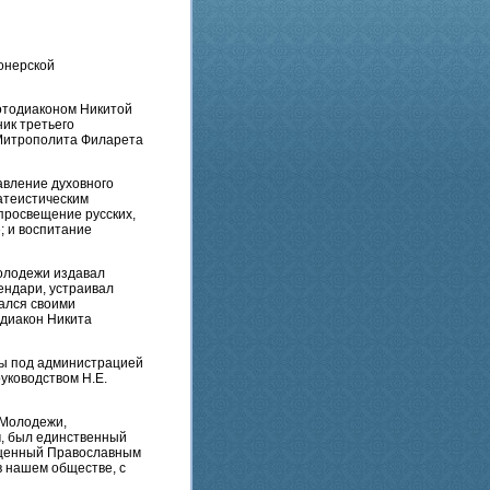
онерской
отодиаконом Никитой
ик третьего
 Митрополита Филарета
авление духовного
атеистическим
просвещение русских,
; и воспитание
Молодежи издавал
ендари, устраивал
ался своими
диакон Никита
мы под администрацией
уководством Н.Е.
 Молодежи,
, был единственный
ященный Православным
в нашем обществе, с