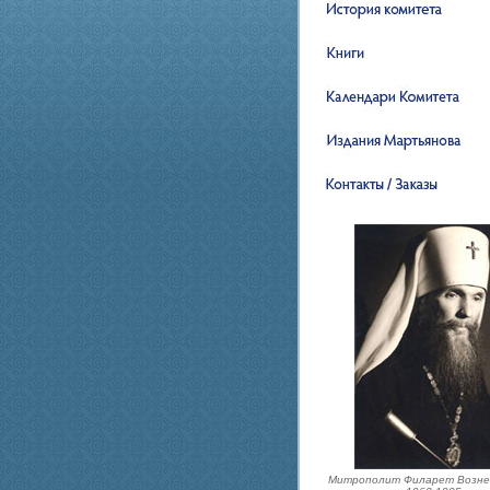
Митрополит Филарет Возне