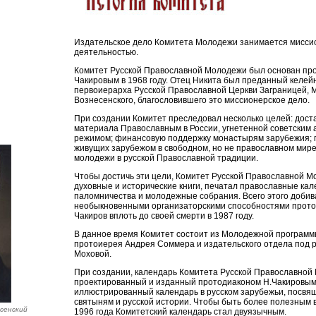
Издательское дело Комитета Молодежи занимается мисси
деятельностью.
Комитет Русской Православной Молодежи был основан пр
Чакировым в 1968 году. Отец Никита был преданный келейн
первоиерарха Русской Православной Церкви Заграницей,
Вознесенского, благословившего это миссионерское дело.
При создании Комитет преследовал несколько целей: дост
материала Православным в России, угнетенной советским 
режимом; финансовую поддержку монастырям зарубежия; 
живущих зарубежом в свободном, но не православном мире
молодежи в русской Православной традиции.
Чтобы достичь эти цели, Комитет Русской Православной 
духовные и исторические книги, печатал православные кал
паломничества и молодежные собрания. Всего этого добив
необыкновенными организаторскими способностями прото
Чакиров вплоть до своей смерти в 1987 году.
В данное время Комитет состоит из Молодежной програм
протоиерея Андрея Соммера и издательского отдела под р
Моховой.
При создании, календарь Комитета Русской Православной
проектированный и изданный протодиаконом Н.Чакировым
иллюстрированный календарь в русском зарубежьи, посв
святыням и русской истории. Чтобы быть более полезным 
сенский
1996 года Комитетский календарь стал двуязычным.